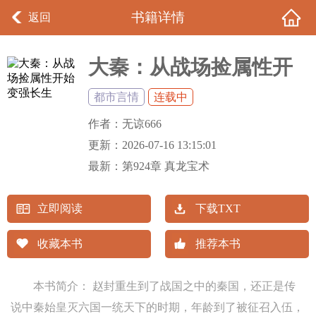
书籍详情
返回
大秦：从战场捡属性开
始变强长生
都市言情
连载中
作者：
无谅666
更新：
2026-07-16 13:15:01
最新：
第924章 真龙宝术
立即阅读
下载TXT
收藏本书
推荐本书
本书简介： 赵封重生到了战国之中的秦国，还正是传
说中秦始皇灭六国一统天下的时期，年龄到了被征召入伍，