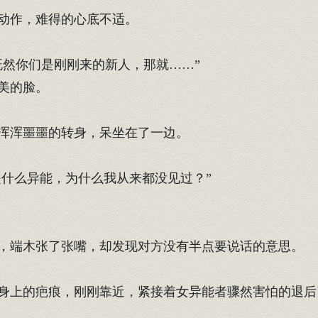
动作，难得的心底不适。
然你们是刚刚来的新人，那就……”
美的脸。
浑浑噩噩的转身，呆坐在了一边。
是什么异能，为什么我从来都没见过？”
，端木张了张嘴，却发现对方没有半点要说话的意思。
上的疤痕，刚刚靠近，紧接着女异能者骤然害怕的退后