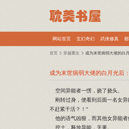
网站首页
玄幻奇幻
武侠修真
都
首页
穿越重生
成为末世病弱大佬的白
成为末世病弱大佬的白月光后： 
空间异能者一愣，挠了挠头。
刚转过身，便看到后面一名女异能
不赶紧干活？！”
他的语气凶狠，而其他女异能者
挖土，释放异能，无果。