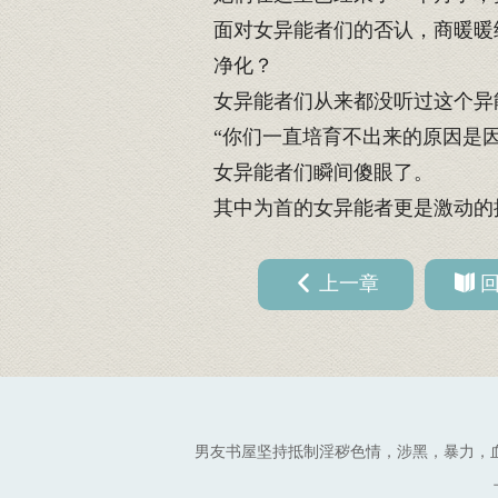
面对女异能者们的否认，商暖暖细
净化？
女异能者们从来都没听过这个异
“你们一直培育不出来的原因是因
女异能者们瞬间傻眼了。
其中为首的女异能者更是激动的抓
上一章
男友书屋坚持抵制淫秽色情，涉黑，暴力，