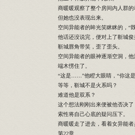
商暖暖观察了整个房间内人群的
但她也没表现出来。
空间异能者的眸光笑眯眯的，“既
他话还没说完，便对上了靳城俊
靳城唇角带笑，歪了歪头。
空间异能者的眼神逐渐空洞，他
端木愣住了。
“这是……”他瞪大眼睛，“你这
等等，靳城不是火系吗？
难道他是双系？
这个想法刚刚出来便被他否决了
索性将自己心底的疑问压下。
商暖暖走了进去，看着女异能者身
第22章