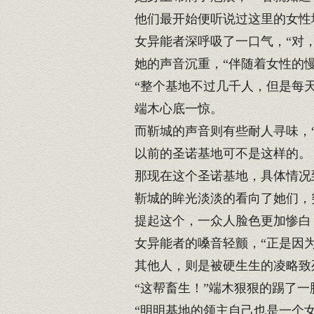
他们最开始便听说过这里的女性
女异能者深呼吸了一口气，“对，
她的声音沉重，“伴随着女性的慢
“整个基地不过几千人，但是每天
端木心底一惊。
而靳城的声音则有些耐人寻味，“
以前的圣诺基地可不是这样的。
那现在这个圣诺基地，具体情况
靳城的眸光淡淡的看向了她们，突
提起这个，一众人脸色更加惨白，
女异能者的嗓音轻颤，“正是因为
其他人，则是被硬生生的凌略致
“这帮畜生！”端木狠狠的踢了一
“明明基地的领主自己也是一个女