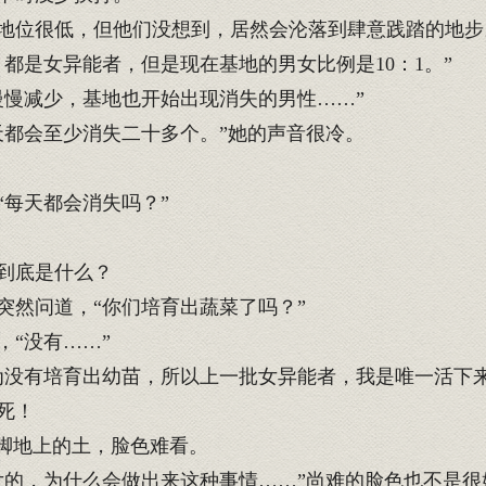
地位很低，但他们没想到，居然会沦落到肆意践踏的地步
都是女异能者，但是现在基地的男女比例是10：1。”
慢减少，基地也开始出现消失的男性……”
都会至少消失二十多个。”她的声音很冷。
每天都会消失吗？”
到底是什么？
然问道，“你们培育出蔬菜了吗？”
“没有……”
没有培育出幼苗，所以上一批女异能者，我是唯一活下来
死！
脚地上的土，脸色难看。
的，为什么会做出来这种事情……”尚难的脸色也不是很