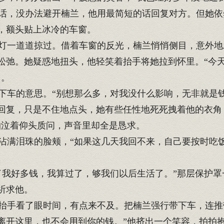
，没办法避开楠兰，他用最简短的话回复对方。但她依然听
，额头贴上冰冷的车窗。
一道道掠过。借着车窗的反光，楠兰悄悄侧目，意外地
松弛。她疑惑地扭头，他轻笑着抬手将她拉到怀里。“今
口。
车的意思。“别想那么多，对我没什么影响，无非就是钱
回复，只是不住地点头，她有些任性地死死拽着他的衣角
抽泣着仰头质问，声音里却全是恳求。
满泪珠的脸颊，“如果这几天我回不来，自己要按时吃
我好多钱，我算过了，够我们以后生活了。”那层保护罩
祈求他。
手看了眼时间，有点来不及。把楠兰强行带下车，连推
离开这里，也不会用到你的钱。”他挤出一个笑容，拍拍