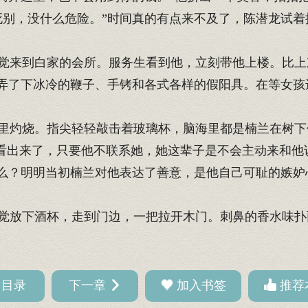
别，没什么危险。”时间真的有点来不及了，陈潜龙试着
来到白家的会所。服务生看到他，立刻带他上楼。比上
弄了下冰冷的鞭子、手铐和各式各样的假阳具。在等女孩
灼烧。指尖轻轻敲击着玻璃杯，脑海里都是楠兰在树下
是看出来了，只要他不联系她，她这辈子是不会主动来和他
么？明明当初楠兰对他表达了善意，是他自己可耻的嫉妒
放下酒杯，走到门边，一把拉开木门。刺鼻的香水味扑
回目录
下一章
加入书签
推荐