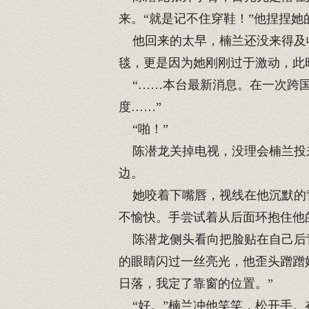
来。“就是记不住穿鞋！”他捏捏
他回来的太早，楠兰还没来得及收
毯，更是因为她刚刚过于激动，此
“……本台最新消息。在一次跨国
度……”
“啪！”
陈潜龙关掉电视，没理会楠兰投来
边。
她咬着下嘴唇，视线在他沉默的背
不愉快。手尝试着从后面环抱住他
陈潜龙侧头看向把脸贴在自己后背
的眼睛闪过一丝亮光，他歪头蹭蹭
日落，我定了靠窗的位置。”
“好。”楠兰冲他笑笑，松开手。