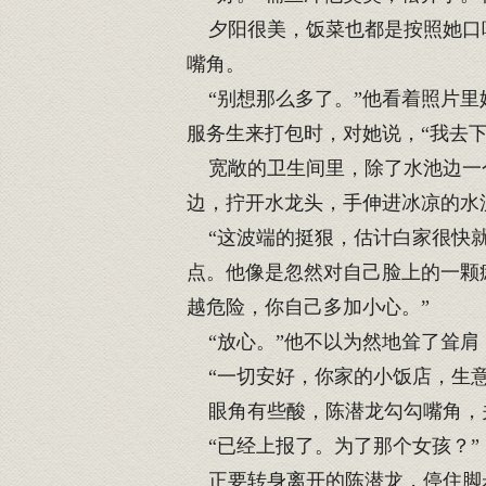
夕阳很美，饭菜也都是按照她口味
嘴角。
“别想那么多了。”他看着照片里
服务生来打包时，对她说，“我去
宽敞的卫生间里，除了水池边一个
边，拧开水龙头，手伸进冰凉的水
“这波端的挺狠，估计白家很快就
点。他像是忽然对自己脸上的一颗
越危险，你自己多加小心。”
“放心。”他不以为然地耸了耸肩
“一切安好，你家的小饭店，生意
眼角有些酸，陈潜龙勾勾嘴角，关
“已经上报了。为了那个女孩？”
正要转身离开的陈潜龙，停住脚步