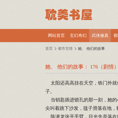
网站首页
玄幻奇幻
武侠修真
都
首页
都市言情
她、 他们的故事
她、 他们的故事： 176（剧情
太阳还高高挂在天空，铁门外就传
子。
当钥匙插进锁孔的那一刻，她的心
尖叫着跳下沙发，毯子滑落在地，
陈潜龙张开手臂，目光先是落在她