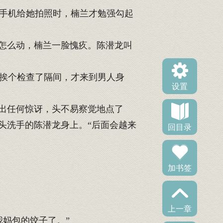
手机给她拍照时，楠兰才勉强勾起
怎么动，楠兰一脸愧疚。陈潜龙叫
挨个检查了隔间，才来到男人身
设置
出任何惊讶，头不易察觉地点了
头洗手的陈潜龙身上。“后面会越来
回目录
加书签
上一章
妈包的饺子了。”