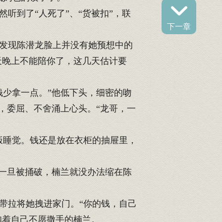
到了“人死了”、“货被扣”，联
下一章
发现陈潜龙脸上并没有她预想中的
天晚上不能陪你了，这几天估计要
少拿一点。”他低下头，细密的吻
，委屈、不舍涌上心头。“龙哥，一
饭睡觉。钱还是放在衣柜的抽屉里，
一旦被捅破，楠兰就没办法缩在陈
带拉将她拽进家门。“你的钱，自己
抱着自己不愿撒手的楠兰。