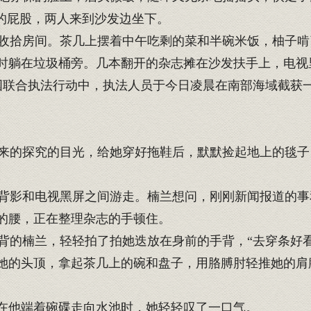
她的屁股，两人来到沙发边坐下。
拾房间。茶几上摆着中午吃剩的菜和半碗米饭，柚子啃
时躺在垃圾桶旁。几本翻开的杂志摊在沙发扶手上，电视
联合执法行动中，执法人员于今日凌晨在南部海域截获
的探究的目光，给她穿好拖鞋后，默默捡起地上的毯子
影和电视黑屏之间游走。楠兰想问，刚刚新闻报道的事
的腰，正在整理杂志的手顿住。
的楠兰，轻轻拍了拍她迭放在身前的手背，“去穿条好看
她的头顶，拿起茶几上的碗和盘子，用胳膊肘轻推她的肩
在他端着碗碟走向水池时，她轻轻叹了一口气。