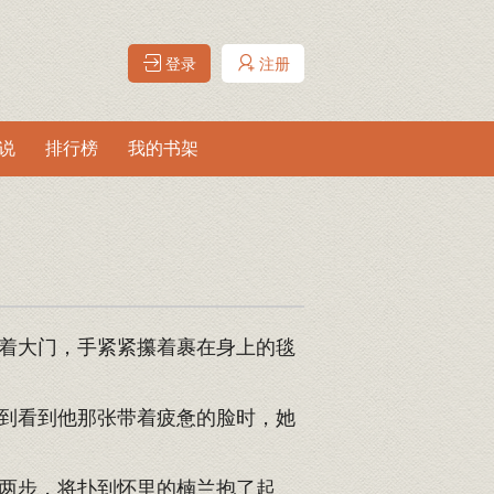
登录
注册
说
排行榜
我的书架
着大门，手紧紧攥着裹在身上的毯
到看到他那张带着疲惫的脸时，她
两步，将扑到怀里的楠兰抱了起