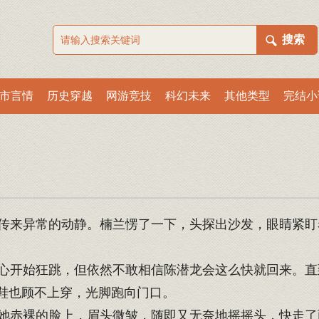
市言情
历史穿越
网游竞技
科幻未来
其他类型
完结小
）
来异常的动静。楠兰愣了一下，头探出沙发，眼睛紧盯
开始狂跳，但依然不敢相信陈潜龙会这么快就回来。直
鞋也顾不上穿，光脚跑向门口。
赤裸的脸上，眉头微皱，随即又无奈地摇摇头，快走了