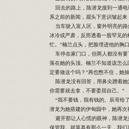
回去的路上，陈潜龙接到一通电话
系之前的新闻，眉头下意识皱起来
当车驶入富人区，窗外明亮的路灯
冰冷或严肃，反而透着一股罕见的
忙。”楠兰点头，把脸埋进他的胸
车停在家门口，但两人都没有要下
落在她的头顶。楠兰不知道该怎么
定要做这个吗？”再也憋不住，她
陈潜龙没有回答，用鼻尖蹭着她沾
你需要就去拿，不要委屈自己。”
“我不要钱，我有钱的。辰哥给了
潜龙为她搭建的伊甸园中，她再次
避开那让人心慌的眼神，陈潜龙抬
保管我。就算真有那么一天，我们