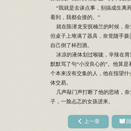
“我就是去谈点事，别搞成生离死
看到，我都会接的。”
就在陈潜龙安抚楠兰的时候，奈觉
但桌子上堆满了器具，奈觉随手拨
自己倒了杯烈酒。
冰凉的液体划过喉咙，辛辣在胃里
默默骂了句“小没良心的”。他算
个本来没有交集的人，他在指望什
体交易。
几声敲门声打断了他的思绪，奈觉
子，一脸忐忑的女孩进来。
上一章