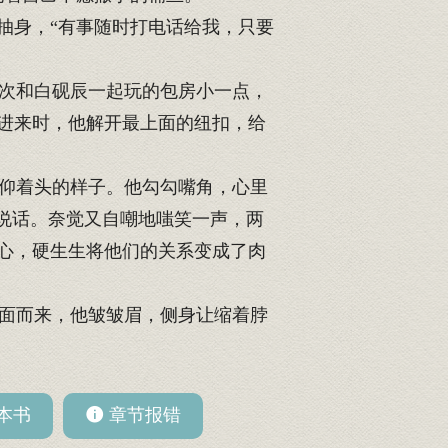
抽身，“有事随时打电话给我，只要
次和白砚辰一起玩的包房小一点，
进来时，他解开最上面的纽扣，给
仰着头的样子。他勾勾嘴角，心里
说话。奈觉又自嘲地嗤笑一声，两
心，硬生生将他们的关系变成了肉
面而来，他皱皱眉，侧身让缩着脖
本书
章节报错