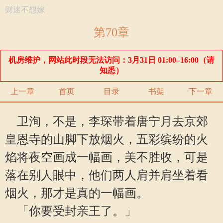
财迷不想嫁
第70章
机房维护，网站此时段无法访问：3月31日 01:00–16:00（请
知悉）
上一章
首页
目录
书架
下一章
卫洵，不是，李琛带着唐宁月去京郊
皇恩寺的山脚下放烟火，五彩缤纷的火
焰将夜空画成一幅画，美不胜收，可是
落在别人眼中，他们两人肩并肩坐着看
烟火，那才是真的一幅画。
「你要受封亲王了。」