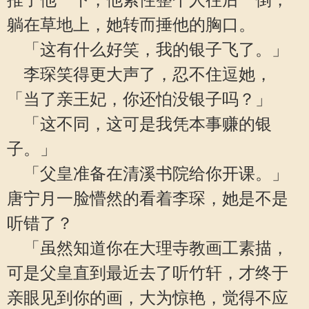
推了他一下，他索性整个人往后一倒，
躺在草地上，她转而捶他的胸口。
「这有什么好笑，我的银子飞了。」
李琛笑得更大声了，忍不住逗她，
「当了亲王妃，你还怕没银子吗？」
「这不同，这可是我凭本事赚的银
子。」
「父皇准备在清溪书院给你开课。」
唐宁月一脸懵然的看着李琛，她是不是
听错了？
「虽然知道你在大理寺教画工素描，
可是父皇直到最近去了听竹轩，才终于
亲眼见到你的画，大为惊艳，觉得不应