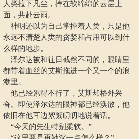
人类拉下凡尘，摔在软绵绵的云层上
面，共赴云雨。
神明还以为自己掌控着人类，只是他
永远不清楚人类的贪婪和占用可以到什
么样的地步。
泽尔达被和往日截然不同的，眼睛里
都带着血丝的艾斯拖进一个又一个的浪
潮里。
他已经累得不行了，艾斯却格外兴
奋。即使泽尔达的眼神都已经涣散，他
依旧在他耳边絮絮叨叨地说着话。
“今天的先生特别柔软。”
“这里要是再勒深一点怎么样？”