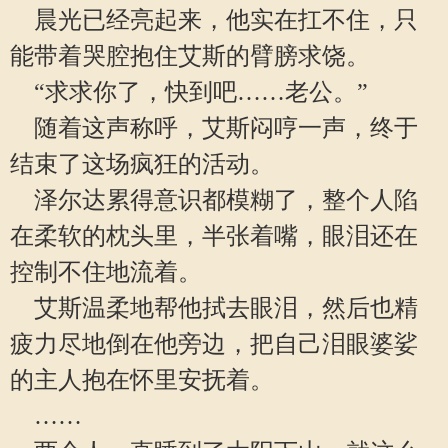
晨光已经亮起来，他实在扛不住，只
能带着哭腔抱住艾斯的臂膀求饶。
“求求你了，快到吧……老公。”
随着这声称呼，艾斯闷哼一声，终于
结束了这场疯狂的活动。
泽尔达累得意识都模糊了，整个人陷
在柔软的枕头里，半张着嘴，眼泪还在
控制不住地流着。
艾斯温柔地帮他拭去眼泪，然后也精
疲力尽地倒在他旁边，把自己泪眼婆娑
的主人抱在怀里安抚着。
……