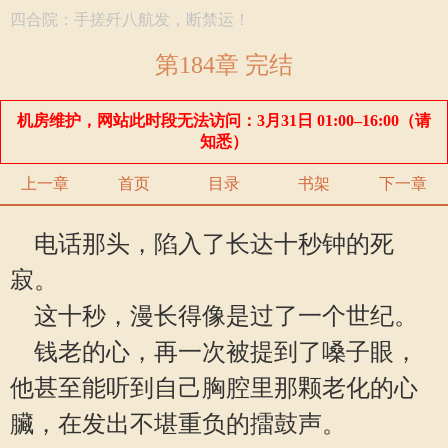
四合院：手搓歼八航发，断禁运！
第184章 完结
机房维护，网站此时段无法访问：3月31日 01:00–16:00（请
知悉）
上一章
首页
目录
书架
下一章
电话那头，陷入了长达十秒钟的死
寂。
这十秒，漫长得像是过了一个世纪。
钱老的心，再一次被提到了嗓子眼，
他甚至能听到自己胸腔里那颗老化的心
臟，在发出不堪重负的擂鼓声。