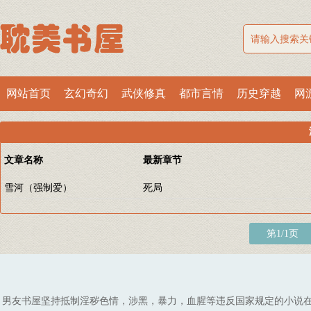
网站首页
玄幻奇幻
武侠修真
都市言情
历史穿越
网
文章名称
最新章节
雪河（强制爱）
死局
第1/1页
男友书屋坚持抵制淫秽色情，涉黑，暴力，血腥等违反国家规定的小说